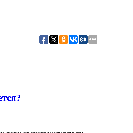
ется?