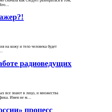
о сначала как следует разобраться в том,
. Нео…
ажер?!
я на кожу и тело человека будет
а…
аботе радиоведущих
ых все знают в лицо, и множества
ифика. Имея не м…
оссии» процесс