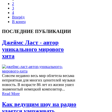
2
3
4
Вперёд
В конец
ПОСЛЕДНИЕ ПУБЛИКАЦИИ
Джеймс Ласт - автор
уникального мирового
хита
Совсем недавно весь мир облетела весьма
неприятная для многих ценителей музыки
новость. В возрасте 86 лет из жизни ушел
знаменитый немецкий композитор...
Read More
Как ведущим шоу на радио
удается удерживать