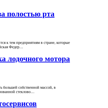
за полостью рта
ся к тем предприятиям в стране, которые
ийская Федер…
а лодочного мотора
ть большей собственной массой, в
ированной стеклово…
тосервисов