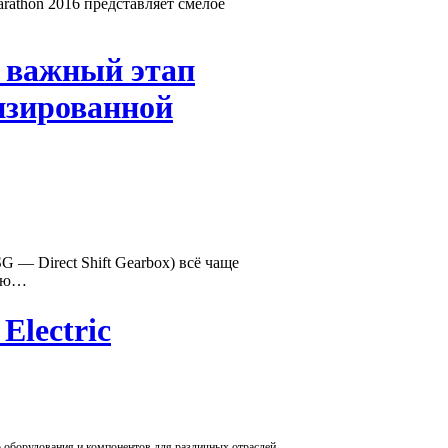
rathon 2016 представляет смелое
…
 важный этап
изированной
 — Direct Shift Gearbox) всё чаще
ваю…
Electric
го оборудования и компонентов для различных отраслей