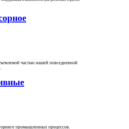
сорное
тъемлемой частью нашей повседневной
…
ивные
торинге промышленных процессов.