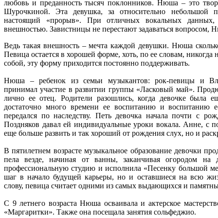
любовь и преданность тысяч поклонников. Нюша – это тв
Шурочкиной. Эта девушка, за относительно небольшой п
настоящий «прорыв». При отличных вокальных данных, 
внешностью. Завистницы не перестают задаваться вопросом, Н
Ведь такая внешность – мечта каждой девушки. Нюша сколько 
Певица остается в хорошей форме, хоть, по ее словам, никогда
собой, эту форму приходится постоянно поддерживать.
Нюша – ребенок из семьи музыкантов: рок-певицы и Вл
принимал участие в развитии группы «Ласковый май». Продю
лично ее отец. Родители разошлись, когда девочке была е
достаточно много времени ее воспитанию и воспитанию ее
передался по наследству. Петь девочка начала почти с рож
Поздняков давал ей индивидуальные уроки вокала. Анне, с п
еще больше развить и так хороший от рождения слух, но и раск
В пятилетнем возрасте музыкальное образование девочки пр
пела везде, начиная от ванны, заканчивая огородом на 
профессиональную студию и исполнила «Песенку большой ме
шаг в начало будущей карьеры, но и оставшиеся на всю жи
слову, певица считает одними из самых выдающихся и памятны
С 9 летнего возраста Нюша осваивала и актерское мастерств
«Маргаритки». Также она посещала занятия сольфеджио.