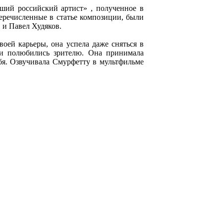
ший российский артист» , полученное в
еречисленные в статье композиции, были
 и Павел Худяков.
воей карьеры, она успела даже сняться в
и полюбились зрителю. Она принимала
ебя. Озвучивала Смурфетту в мультфильме