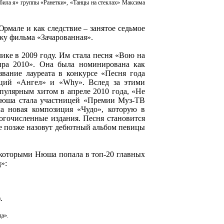
юбила я» группы «Ранетки», «Танцы на стеклах» Максима
Юрмале и как следствие – занятое седьмое
жу фильма «Зачарованная».
ке в 2009 году. Им стала песня «Вою на
ира 2010». Она была номинирована как
вание лауреата в конкурсе «Песня года
иций «Ангел» и «Why». Вслед за этими
пулярным хитом в апреле 2010 года, «Не
 Нюша стала участницей «Премии Муз-ТВ
а новая композиция «Чудо», которую в
огочисленные издания. Песня становится
ее позже назовут дебютный альбом певицы
с которыми Нюша попала в топ-20 главных
»:
.
да».