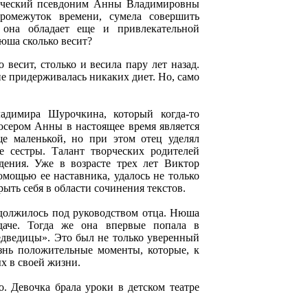
орческий псевдоним Анны Владимировны
ромежуток времени, сумела совершить
она обладает еще и привлекательной
юша сколько весит?
весит, столько и весила пару лет назад.
 не придерживалась никаких диет. Но, само
адимира Шурочкина, который когда-то
сером Анны в настоящее время является
ще маленькой, но при этом отец уделял
 сестры. Талант творческих родителей
дения. Уже в возрасте трех лет Виктор
омощью ее наставника, удалось не только
рыть себя в области сочинения текстов.
одолжилось под руководством отца. Нюша
даче. Тогда же она впервые попала в
дведицы». Это был не только уверенный
знь положительные моменты, которые, к
х в своей жизни.
о. Девочка брала уроки в детском театре