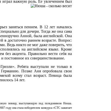
ки играл важную роль. Ее увлечением был
рьез заняться пением. В 12 лет начались
пециально для дочери. Тогда же она сама
твенноручно Анной, была английской. Она
й в достаточно раннем возрасте. Вопрос:
и. Ведь никто не мог даже поверить, что
исполнялись на английском языке. Кроме
ем без акцента. Правильно вести себя на
а и постоянное их совершенствование.
Гризли». Ребята выступали не только в
в Германию. Позже Аня опробовала свои
мехой всему стал возраст. Певица была
нилось 14 лет.
л новую певицу, выступающую под псевдонимом Нюша.
007 году она стала победителем конкурса «СТС зажигает