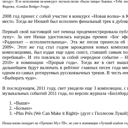
звезду». В ее исполнении на конкурсе звучали песни «Были танцы» Бьянки, «Тебя л
Фадеева, «London Bridge» Fergiе.
2008 год принес с собой участие в конкурсе «Новая волна» в 
место. Тогда же Нюшей был исполнен финальный трек к дубля
Первый свой настоящий хит певица продемонстрировала публи
луну». За нее Нюша удостоилась награды премии «Бог эф
«Радиохит – исполнительница». Эта же песня принесла ей з
2009». Этот же год стал годом зарождения новых композ
композициями, был издан еще один сингл, ставший самым по
перебивай». И это повлекло за собой очередное событие –
2010» в номинации «Прорыв года». Тогда же в свет вышл
дальнейшем будут включать в рейтинг главных песен года мн
одним из самых ротируемых русскоязычных треков. В честь н
«Выбирать чудо».
В последующем, 2011 году, свет увидели еще 3 композиции, 
музыкальных событий 2011 года, по версии журнала «Биллборд
«Выше»
«Больно»
«Plus Près (We Can Make it Right)» (дуэт с Гиллесом Лукой)
Нюша вновь попадает на «Премию Муз-ТВ», но уже в номинации «Лучший альбом го