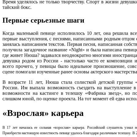
Время уделялось не только творчеству. Спорт в жизни девуш
тайский бокс.
Первые серьезные шаги
Когда маленькой певице исполнилось 10 лет, она решила все
первые выступления, с песнями, написанными родным отцом с
занялась написанием текстов. Первая песня, написанная собс
получила загадочное название «Night» и была написана певице
где живет Нюша? задавался неоднократно многими иностранцам
девушка родом из России - настолько часто ее композиции 
всего прочего, у певицы было идеальное произношение, совс
сцене помогали изученные ранее основы актерского мастерств
В возрасте 11 лет, Нюша стала солисткой детской группы «
России. Им выпала возможность съездить на выступление 
возможности на кастинге в телешоу «Фабрика звезд», но по
слишком юной, по оценке проекта. На тот момент ей едва испол
«Взрослая» карьера
В 17 лет началась ее сольная «взрослая» карьера. Российский слушатель узна
Приобрести настоящую известность певице удалось благодаря различным телешоу. В 2