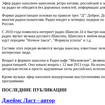
Эфир радио наполнен шансоном, ретро-хитами, российской и 
на радио не обходятся без дорожных новостей, информации для
Формат радиостанции основан на правиле трех “Д”: Доброе, Д
многим радиослушателям. Радио входит в четверку лидеров по
России.
С 2010 года появилось интернет радио Шансон 24 и быстро на
радио звучит музыка русского Шансона, Шансона в любом виде,
идут передачи "Ночное такси", "Формула успеха" и т.д.
Гостями этих передач являются звезды шансона, известные лич
интересные люди.
Вещает в формате шансона и Радио кафе "Московское", являющ
радиостанцией. Оно начало вещать с 12 мая 2013 года. На волн
авторская песня и просто задушевные хиты российских исполн
Кроме музыки эфир наполнен концертными выступлениями п
программами.
ПОСЛЕДНИЕ ПУБЛИКАЦИИ
Джеймс Ласт - автор