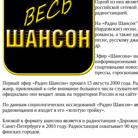
Одной из них явля
российской сетево
радиостанцией.
На «Радио Шансон" 
(бардовские) песни
романсы, а также у
песне, русскому дж
др.
Эфир «Шансона» нап
информационными 
спортивными новост
прессы, гороскопам
Первый эфир «Радио Шансон» прошел 15 августа 2000 года. 
жанр, привлекший к себе внимание большого числа слушателей
официально оно вещает лишь на территории России и на сайте 
По данным социологических исследований «Радио Шансон» яв
радиовещания и входит в его «золотую тройку».
Близкой к формату шансона является и радиостанция «Дорожно
Санкт-Петербурге в 2003 году. Радиостанция охватывает 90 кр
финских городов.