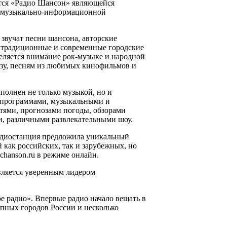
ется «Радио Шансон» являющейся
й музыкально-информационной
звучат песни шансона, авторские
, традиционные и современные городские
деляется внимание рок-музыке и народной
азу, песням из любимых кинофильмов и
олнен не только музыкой, но и
программами, музыкальными и
ями, прогнозами погоды, обзорами
и, различными развлекательными шоу.
Радиостанция предложила уникальный
 как российских, так и зарубежных, но
chanson.ru в режиме онлайн.
ляется уверенным лидером
е радио». Впервые радио начало вещать в
упных городов России и несколько