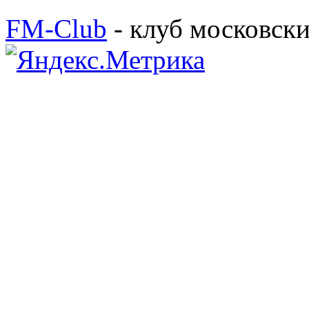
FM-Club
- клуб московск