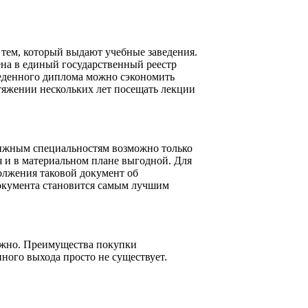
тем, который выдают учебные заведения.
на в единый государственный реестр
еденного диплома можно сэкономить
отяжении нескольких лет посещать лекции
тижным специальностям возможно только
я и в материальном плане выгодной. Для
олжения таковой документ об
окумента становится самым лучшим
ожно. Преимущества покупки
ного выхода просто не существует.