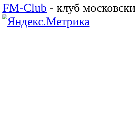
FM-Club
- клуб московск