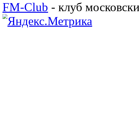
FM-Club
- клуб московск