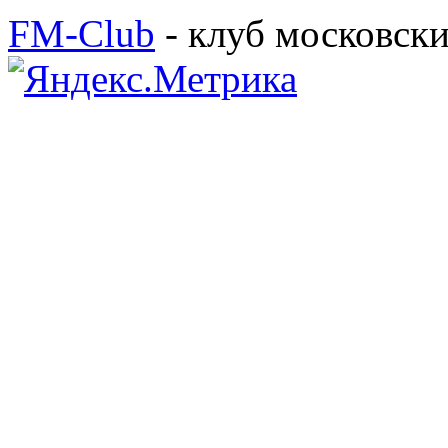
FM-Club
- клуб московск