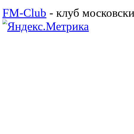
FM-Club
- клуб московск