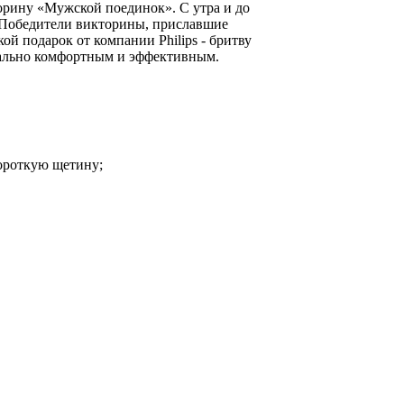
рину «Мужской поединок». С утра и до
. Победители викторины, приславшие
й подарок от компании Philips - бритву
имально комфортным и эффективным.
короткую щетину;