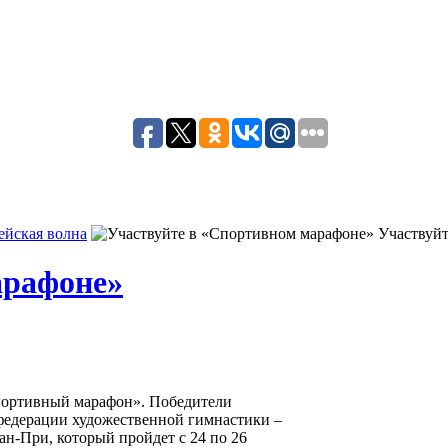
йская волна
Участвуй
арафоне»
Спортивный марафон». Победители
федерации художественной гимнастики –
н-При, который пройдет с 24 по 26