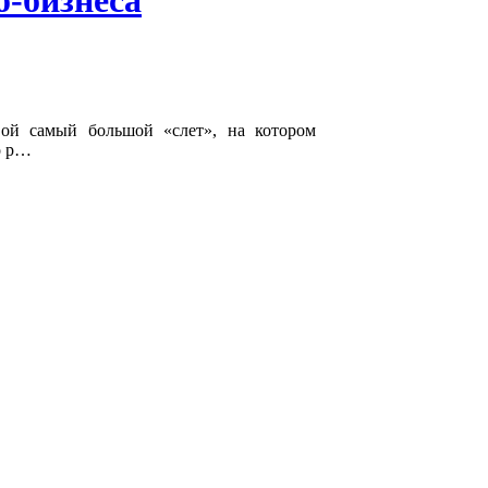
о-бизнеса
вой самый большой «слет», на котором
о р…