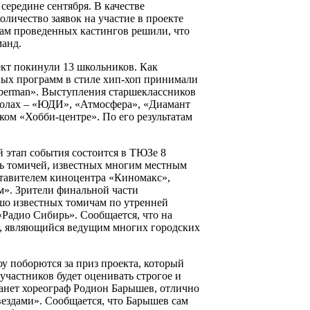
середине сентября. В качестве
личество заявок на участие в проекте
там проведенных кастингов решили, что
манд.
ект покинули 13 школьников. Как
ных программ в стиле хип-хоп принимали
oberman». Выступления старшеклассников
колах – «ЮДИ», «Атмосфера», «Диамант
ском «Хобби-центре». По его результатам
 этап события состоится в ТЮЗе 8
ть томичей, известных многим местным
тавителем киноцентра «Киномакс»,
». Зрители финальной части
шо известных томичам по утренней
Радио Сибирь». Сообщается, что на
й, являющийся ведущим многих городских
у поборются за приз проекта, который
участников будет оценивать строгое и
танет хореограф Родион Барышев, отлично
ездами». Сообщается, что Барышев сам