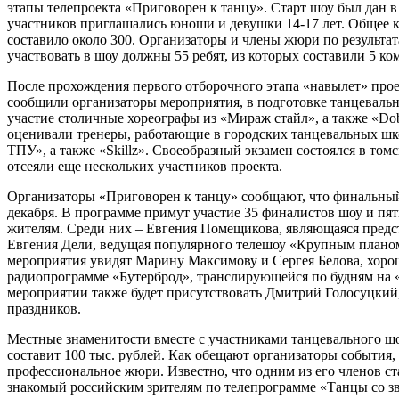
этапы телепроекта «Приговорен к танцу». Старт шоу был дан в 
участников приглашались юноши и девушки 14-17 лет. Общее ко
составило около 300. Организаторы и члены жюри по результа
участвовать в шоу должны 55 ребят, из которых составили 5 ко
После прохождения первого отборочного этапа «навылет» про
сообщили организаторы мероприятия, в подготовке танцеваль
участие столичные хореографы из «Мираж стайл», а также «D
оценивали тренеры, работающие в городских танцевальных ш
ТПУ», а также «Skillz». Своеобразный экзамен состоялся в том
отсеяли еще нескольких участников проекта.
Организаторы «Приговорен к танцу» сообщают, что финальный
декабря. В программе примут участие 35 финалистов шоу и пя
жителям. Среди них – Евгения Помещикова, являющаяся предс
Евгения Дели, ведущая популярного телешоу «Крупным планом
мероприятия увидят Марину Максимову и Сергея Белова, хоро
радиопрограмме «Бутерброд», транслирующейся по будням на «
мероприятии также будет присутствовать Дмитрий Голосуцки
праздников.
Местные знаменитости вместе с участниками танцевального шо
составит 100 тыс. рублей. Как обещают организаторы события, 
профессиональное жюри. Известно, что одним из его членов с
знакомый российским зрителям по телепрограмме «Танцы со зв